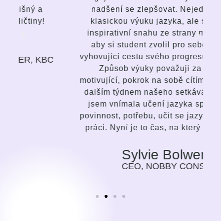
nadšení se zlepšovat. Nejedná se o
klasickou výuku jazyka, ale silnou a
inspirativní snahu ze strany mentorky,
aby si student zvolil pro sebe nejvíc
vyhovující cestu svého progresu v jazyce.
C
Způsob výuky považuji za velmi
motivující, pokrok na sobě cítím s každým
dalším týdnem našeho setkávání. Dříve
jsem vnímala učení jazyka spíše jako
povinnost, potřebu, učit se jazyk pro svoji
práci. Nyní je to čas, na který se těším.
Sylvie Bolwerk
CEO, NOBBY CONSULTING