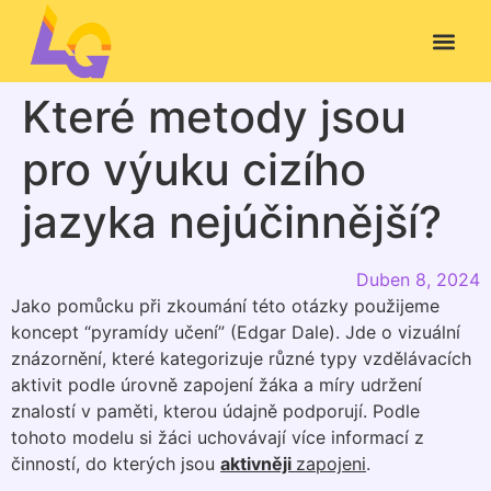
Které metody jsou
pro výuku cizího
jazyka nejúčinnější?
Duben 8, 2024
Jako pomůcku při zkoumání této otázky použijeme
koncept “pyramídy učení” (Edgar Dale). Jde o vizuální
znázornění, které kategorizuje různé typy vzdělávacích
aktivit podle úrovně zapojení žáka a míry udržení
znalostí v paměti, kterou údajně podporují. Podle
tohoto modelu si žáci uchovávají více informací z
činností, do kterých jsou
aktivněji
zapojeni
.