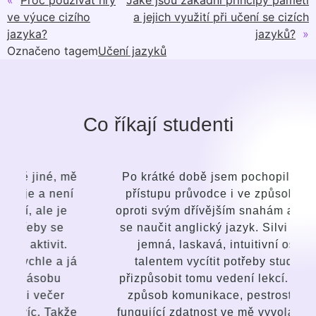
ve výuce cizího
a jejich využití při učení se cizích
jazyka?
jazyků?
»
Označeno tagem
Učení jazyků
Co říkají studenti
ě
Po krátké době jsem pochopila rozdíl v
přístupu průvodce i ve způsobu výuky
oproti svým dřívějším snahám a pokusům
se naučit anglický jazyk. Silvi je bystrá,
jemná, laskavá, intuitivní osoba s
á
talentem vycítit potřeby studenta a
přizpůsobit tomu vedení lekcí. Baví mne
způsob komunikace, pestrost lekcí, a
e
fungující zdatnost ve mě vyvolat zájem a