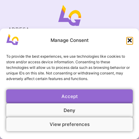
ADRESA
Cejl 40/107, Brno
Manage Consent
Halasovo náměstí 4, Brno
IČO
19695136
To provide the best experiences, we use technologies like cookies to
KONTAKT
store and/or access device information. Consenting to these
+420 737 964 783
technologies will allow us to process data such as browsing behavior or
unique IDs on this site. Not consenting or withdrawing consent, may
englishgamesbrno@gmail.com
adversely affect certain features and functions.
Všeobecní ochodní podmínky
UŽITEČNÉ ODKAZY
Časté otázky
Accept
Galerie
Deny
Události
View preferences
Ⓒ2026 ALL RIGHTS RESERVED.