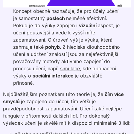
Koncept obecně naznačuje, že pro účely učení
je samostatný
poslech
nejméně efektivní.
Pokud je do výuky zapojen i
vizuální
aspekt, je
učení poutavější a vede k vyšší míře
zapamatování. O úroveň výš je výuka, která
zahrnuje také
pohyb
. Z hlediska dlouhodobého
učení a udržení znalostí jsou za nejefektivnější
považovány metody aktivního zapojení do
procesu učení, např.
simulace
, kde obohacení
výuky o
sociální interakce
je obzvláště
přínosné.
Nejdůležitějším poznatkem této teorie je, že
čím více
smyslů
je zapojeno do učení, tím větší je
pravděpodobnost zapamatování. Učení také nejlépe
funguje v přítomnosti dalších lidí. Pro dokonalý
výsledek učení je skvělé mít k dispozici minimálně 3 lidi: