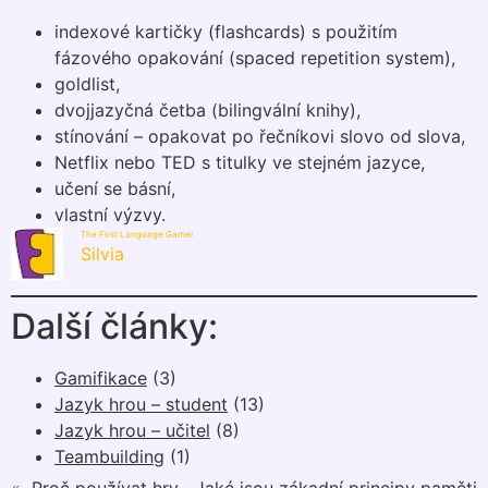
indexové kartičky (flashcards) s použitím
fázového opakování (spaced repetition system),
goldlist,
dvojjazyčná četba (bilingvální knihy),
stínování – opakovat po řečníkovi slovo od slova,
Netflix nebo TED s titulky ve stejném jazyce,
učení se básní,
vlastní výzvy.
The First Language Gamer
Silvia
Další články:
Gamifikace
(3)
Jazyk hrou – student
(13)
Jazyk hrou – učitel
(8)
Teambuilding
(1)
«
Proč používat hry
Jaké jsou zákadní principy paměti