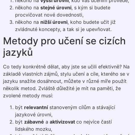
někoho na
vyšší úrovni
, kdo vás učením provede,
někoho na
stejné úrovni
, s kým si budete
procvičovat nové dovednosti,
někoho na
nižší úrovni
, koho budete učit již
zvládnuté koncepty, a tak si je upevňovat.
Metody pro učení se cizích
jazyků
Co tedy konkrétně dělat, aby jste se učili efektivně? Na
základě vlastních zájmů, stylu učení a cíle, kterého se v
jazyku snažíte dosáhnout, můžete v různé míře použít
několik metod. Zvláště důležité je mít na paměti, že
zvolené metody musí:
být
relevantní
stanoveným cílům a stávající
jazykové úrovni,
být
zábavné
a
aktivizovat
co nejvíce častí
lidského mozku,