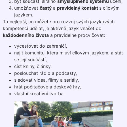
být součástí širšího
smysluplného systému
učení,
umožňovat
častý
a
pravidelný kontakt
s cílovým
jazykem.
To nejlepší, co můžete pro rozvoj svých jazykových
kompetencí udělat, je aktivně jazyk vnášet do
každodenního života
a pravidelne procvičovat:
vycestovat do zahraničí,
najít
komunitu
, která mluví cílovým jazykem, a stát
se její součástí,
číst knihy, články,
poslouchat rádio a podcasty,
sledovat videa, filmy a seriály,
hrát počítačové a deskové
hry
,
vlastní kreativní tvorba.