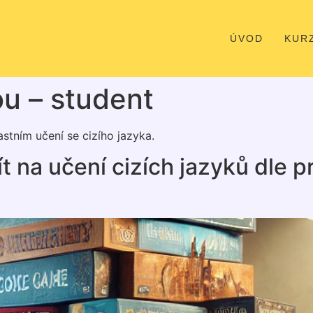
ÚVOD
KUR
ou – student
astním učení se cizího jazyka.
ít na učení cizích jazyků dle