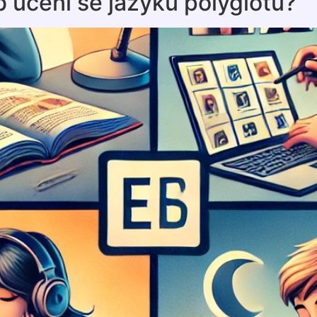
 učení se jazyků polyglotů?