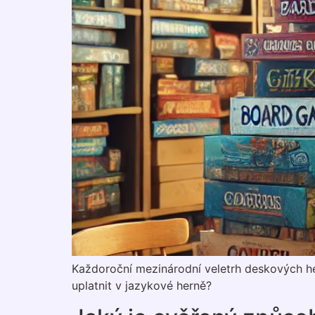
Každoroční mezinárodní veletrh deskových he
uplatnit v jazykové herně?