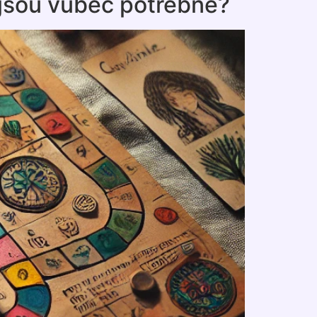
A jsou vůbec potřebné?