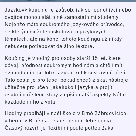
Jazykový koučing je způsob, jak se jednotlivci nebo
dvojice mohou stát plně samostatními studenty.
Nejenže máte soukromého jazykového průvodce,
se kterým můžete diskutovat o jazykových
tématech, ale na konci tohoto koučingu už nikdy
nebudete potřebovat dalšího lektora.
Koučing je vhodný pro osoby starší 15 let, které
dávají přednost soukromým hodinám a chtějí mít
svobodu učit se tolik jazyků, kolik si v životě přejí.
Tato cesta je pro tebe, pokud chceš získat nástroje
užitečné pro učení jakéhokoli jazyka a projít
osobním růstem, který zlepší i další aspekty tvého
každodenního života.
Hodiny probíhájí v naší škole v Brně Zábrdovicích,
v herně v Brně na Lesné, nebo u tebe doma.
Časový rozvrh je flexibilní podle potřeb žáka.