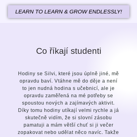
LEARN TO LEARN & GROW ENDLESSLY!
Co říkají studenti
ě
Po krátké době jsem pochopila rozdíl v
přístupu průvodce i ve způsobu výuky
oproti svým dřívějším snahám a pokusům
se naučit anglický jazyk. Silvi je bystrá,
jemná, laskavá, intuitivní osoba s
á
talentem vycítit potřeby studenta a
přizpůsobit tomu vedení lekcí. Baví mne
způsob komunikace, pestrost lekcí, a
e
fungující zdatnost ve mě vyvolat zájem a