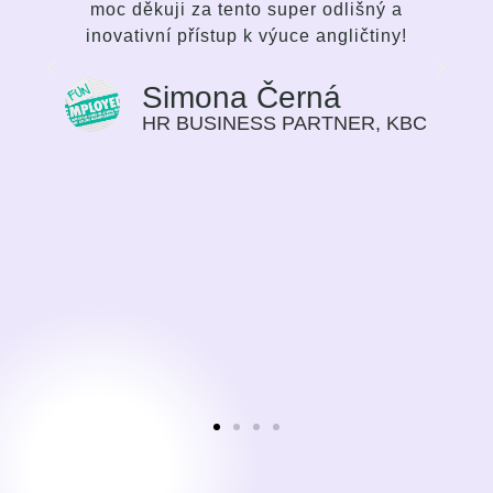
nadšení se zlepšovat. Nejedná se o
klasickou výuku jazyka, ale silnou a
inspirativní snahu ze strany mentorky,
aby si student zvolil pro sebe nejvíc
vyhovující cestu svého progresu v jazyce.
C
Způsob výuky považuji za velmi
motivující, pokrok na sobě cítím s každým
dalším týdnem našeho setkávání. Dříve
jsem vnímala učení jazyka spíše jako
povinnost, potřebu, učit se jazyk pro svoji
práci. Nyní je to čas, na který se těším.
Sylvie Bolwerk
CEO, NOBBY CONSULTING