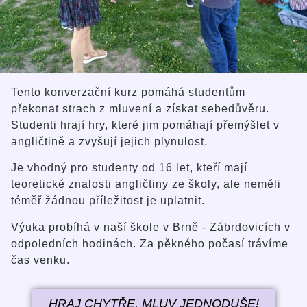
Tento konverzační kurz pomáhá studentům
překonat strach z mluvení a získat sebedůvěru.
Studenti hrají hry, které jim pomáhají přemýšlet v
angličtině a zvyšují jejich plynulost.
Je vhodný pro studenty od 16 let, kteří mají
teoretické znalosti angličtiny ze školy, ale neměli
téměř žádnou příležitost je uplatnit.
Výuka probíhá v naší škole v Brně - Zábrdovicích v
odpoledních hodinách. Za pěkného počasí trávíme
čas venku.
HRAJ CHYTŘE, MLUV JEDNODUŠE!