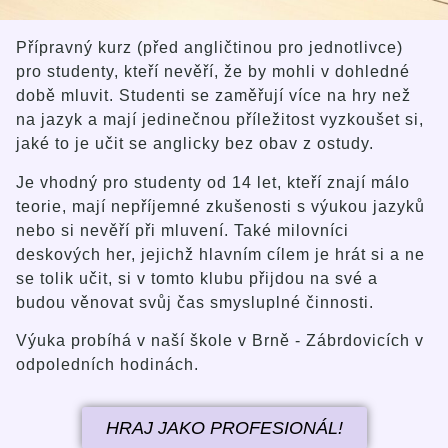
Přípravný kurz (před angličtinou pro jednotlivce)
pro studenty, kteří nevěří, že by mohli v dohledné
době mluvit. Studenti se zaměřují více na hry než
na jazyk a mají jedinečnou příležitost vyzkoušet si,
jaké to je učit se anglicky bez obav z ostudy.
Je vhodný pro studenty od 14 let, kteří znají málo
teorie, mají nepříjemné zkušenosti s výukou jazyků
nebo si nevěří při mluvení. Také milovníci
deskových her, jejichž hlavním cílem je hrát si a ne
se tolik učit, si v tomto klubu přijdou na své a
budou věnovat svůj čas smysluplné činnosti.
Výuka probíhá v naší škole v Brně - Zábrdovicích v
odpoledních hodinách.
HRAJ JAKO PROFESIONÁL!