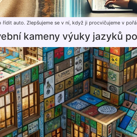
 řídit auto. Zlepšujeme se v ní, když ji procvičujeme v po
avební kameny výuky jazyků p