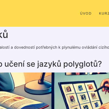
ÚVOD
KUR
ků
nalostí a dovedností potřebných k plynulému ovládání cizíh
 učení se jazyků polyglotů?