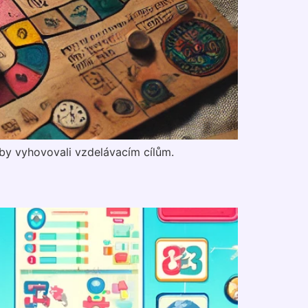
aby vyhovovali vzdelávacím cílům.