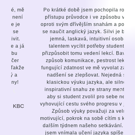
ě
Po krátké době jsem pochopila rozdíl v
přístupu průvodce i ve způsobu výuky
oproti svým dřívějším snahám a pokusům
se naučit anglický jazyk. Silvi je bystrá,
jemná, laskavá, intuitivní osoba s
á
talentem vycítit potřeby studenta a
přizpůsobit tomu vedení lekcí. Baví mne
způsob komunikace, pestrost lekcí, a
e
fungující zdatnost ve mě vyvolat zájem a
nadšení se zlepšovat. Nejedná se o
klasickou výuku jazyka, ale silnou a
inspirativní snahu ze strany mentorky,
aby si student zvolil pro sebe nejvíc
vyhovující cestu svého progresu v jazyce.
C
Způsob výuky považuji za velmi
motivující, pokrok na sobě cítím s každým
dalším týdnem našeho setkávání. Dříve
jsem vnímala učení jazyka spíše jako