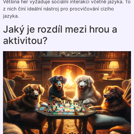
Většina her vyžaduje sociální interakci včetně jazyka. To
z nich činí ideální nástroj pro procvičování cizího
jazyka.
Jaký je rozdíl mezi hrou a
aktivitou?