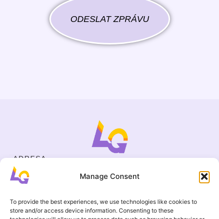
ODESLAT ZPRÁVU
ADRESA
Cejl 40/107, Brno
Manage Consent
Halasovo náměstí 4, Brno
IČO
19695136
To provide the best experiences, we use technologies like cookies to
KONTAKT
store and/or access device information. Consenting to these
+420 737 964 783