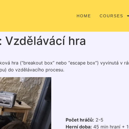
HOME
COURSES
: Vzdělávácí hra
iková hra (“breakout box” nebo “escape box”) vyvinutá v r
tupu) do vzdělávacího procesu.
Počet hráčů:
2-5
Herní doba:
45 min hraní + 1