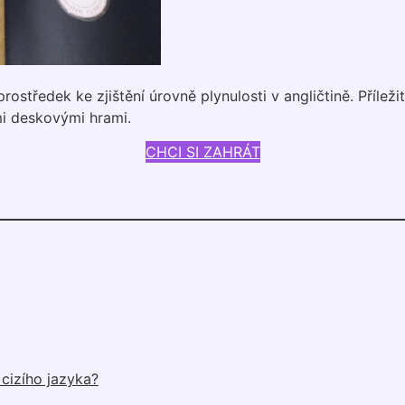
ostředek ke zjištění úrovně plynulosti v angličtině. Příleži
i deskovými hrami.
CHCI SI ZAHRÁT
 cizího jazyka?