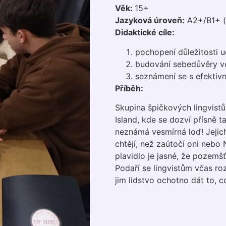
Věk:
15+
Jazyková úroveň:
A2+/B1+ (
Didaktické cíle:
pochopení důležitosti u
budování sebedůvěry ve 
seznámení se s efektivn
Příběh:
Skupina špičkových lingvistů
Island, kde se dozví přísně t
neznámá vesmírná loď! Jejic
chtějí, než zaútočí oni neb
plavidlo je jasné, že pozemš
Podaří se lingvistům včas roz
jim lidstvo ochotno dát to, c