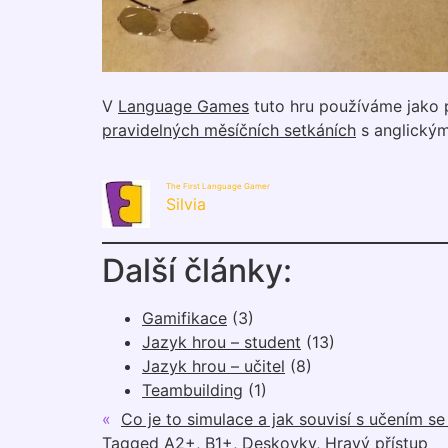
V
Language Games
tuto hru používáme jako pr
pravidelných měsíčních setkáních
s anglickým
The First Language Gamer
Silvia
Další články:
Gamifikace
(3)
Jazyk hrou – student
(13)
Jazyk hrou – učitel
(8)
Teambuilding
(1)
«
Co je to simulace a jak souvisí s učením se
Tagged
A2+
,
B1+
,
Deskovky
,
Hravý přístup