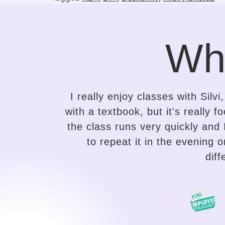
Wh
ing class
It took me only a while to s
s to that,
attempts to learn English. Silvi
er desire
the needs of the student and 
 super
the variety of lessons, and 
traditional language teaching,
choose the path of their pr
motivating, I can feel my prog
a duty, 