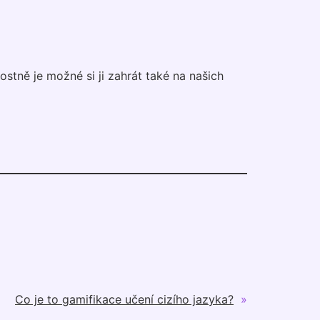
tostně je možné si ji zahrát také na našich
Co je to gamifikace učení cizího jazyka?
»