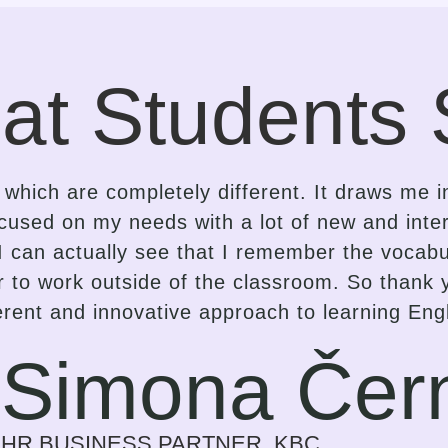
at Students 
ee the contrast in the approach of a languag
 is an insightful, gentle, kind-hearted, intuiti
adapting the lessons delivery accordingly. I
her proficiency to spark interest and enthusia
 but a strong and inspiring effort on the part
ogress in the language that suits them best. I
ress on myself every time we meet. Previousl
or a need for my work. Now it is a time I look 