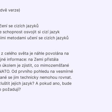
dvě verze)
čení se cizích jazyků
schopnost osvojit si cizí jazyk
ími metodami učení se cizích jazyků
 z celého světa je náhle povolána na
ajné informace: na Zemi přistála
h úkolem je zjistit, co mimozemšťané
o NATO. Od prvního pohledu na vesmírné
ťané se jim technicky nemohou rovnat.
luštit jejich jazyk? A pokud ano, bude
o požadují?