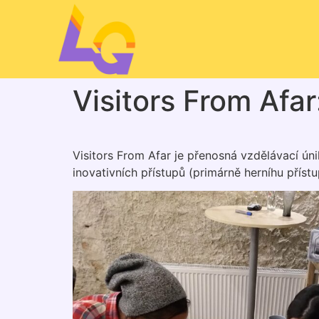
Visitors From Afar
Visitors From Afar je přenosná vzdělávací ún
inovativních přístupů (primárně herníhu přís