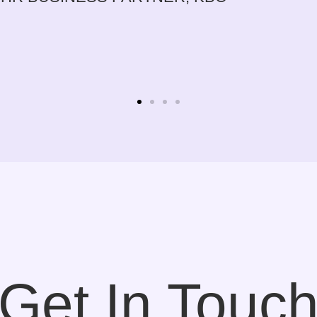
Sylvie Bolw
CEO, NOBBY CONSULTING
Get In Touc