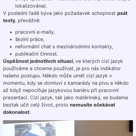
lokalizována).
V poslední řadě býva jako požadavek schopnost
psát
texty
, převážně:
pracovní e-maily,
školní práce,
neformální chat s mezinárodními kontakty,
publikační činnost.
Úspěšnost jednotlivch situací
, ve kterých cizí jazyk
používáme a chceme používat, je pro nás indikátor
našeho postupu. Někdo může
umět
cizí jazyk v
momentu, kdy se domluví s kamarády na pivu a někdo
až když nepociťuje jazykovou bariéru při pracovní
prezentaci. Cizí jazyk, tak jako matěrinský, se budeme
beztak učit celý život, proto
nemusíte očekávat
dokonalost
.