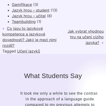
Gamifikace
(3)
Jazyk hrou – student
(13)
Jazyk hrou – učitel
(8)
Teambuilding
(1)
«
Co jsou to jazykové
Jak vybrat vhodnou
kompetence a jazykové
hru na učení cizího
dovednosti? Jaký je mezi nimi
jazyka?
»
rozdíl?
Tagged
Učení jazyků
What Students Say
It took me only a while to see the contrast
in the approach of a language guide
compared to my previous attempts to