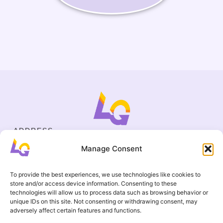
ADDRESS
Cejl 40/107, Brno
Manage Consent
Halasovo náměstí 4, Brno
BUSINESS ID
19695136
To provide the best experiences, we use technologies like cookies to
CONTACT
store and/or access device information. Consenting to these
+420 737 964 783
technologies will allow us to process data such as browsing behavior or
unique IDs on this site. Not consenting or withdrawing consent, may
englishgamesbrno@gmail.com
adversely affect certain features and functions.
Terms and Conditions