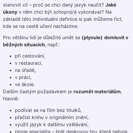
stanovit cíl – proč se chci daný jazyk naučit?
Jaké
úkony
v něm chci být schopný/á vykonávat? Na
základě této individuální definice si pak můžeme říct,
kde se na cestě učení nacházíme.
Pro většinu lidí je důležité umět se
(plynule)
domluvit v
běžných situacích
, např.:
při cestování,
v restauraci,
na úřadě,
v práci,
ve škole.
Dalším častým požadavkem je
rozumět materiálům
,
hlavně:
podívat se na film bez titulků,
přečíst knihu v originálním znění,
využít jazyk k dalšímu vzělávání,
(moje specialita – hrát deskovou hru, která nebyla