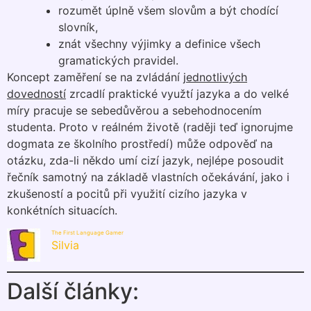
rozumět úplně všem slovům a být chodící
slovník,
znát všechny výjimky a definice všech
gramatických pravidel.
Koncept zaměření se na zvládání
jednotlivých
dovedností
zrcadlí praktické využtí jazyka a do velké
míry pracuje se sebedůvěrou a sebehodnocením
studenta. Proto v reálném životě (raději teď ignorujme
dogmata ze školního prostředí) může odpověď na
otázku, zda-li někdo umí cizí jazyk, nejlépe posoudit
řečník samotný na základě vlastních očekávání, jako i
zkušeností a pocitů při využití cizího jazyka v
konkétních situacích.
The First Language Gamer
Silvia
Další články: