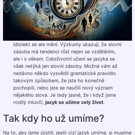
Idiolekt se ale mění. Výzkumy ukazují, že slovní
zásoba má tendenci růst nejen se vzděláním,
ale i s věkem. Celoživotní učení se jazyka se
však netýká jen slovní zásoby. Možná vám až
nedávno někdo vysvětlil gramatické pravidlo
takovým způsobem, že jste ho konečně
pochopili, nebo jste se naučili nový význam
nějakého slova. Je tedy jasné, že i když jsme
rodilý mluvčí,
jazyk se učíme celý život
.
Tak kdy ho už umíme?
Na to, aby jsme zjistili, jestli cizí jazyk
umíme
, si musíme