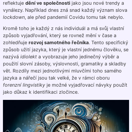
reflektuje
dění ve společnosti
jako jsou nové trendy a
vynálezy. Například dnes zná snad každý význam slova
lockdown
, ale před pandemií Covidu tomu tak nebylo.
Kromě toho je každý z nás individuál a má svůj vlastní
způsob vyjadřování, který se rovnež mění v čase a
zohledňuje
rozvoj samotného řečníka
. Tento specifický
způsob užití jazyka, který je vlastní jednému člověku, se
nazývá
idiolekt
a vyobrazuje jeho jedinečný výběr a
použití slovní zásoby, výslovnosti, gramatiky a skladby
vět. Rozdíly mezi jednotlivými mluvčími toho samého
jazyka a nářečí jsou tak velké, že v rámci oboru
forenzní lingvistiky
je možné vyjadřovací návyky použít
jako důkaz k identifikaci zločince.