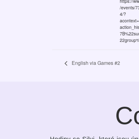
https://w
/events/
4/?
acontext
action_h
7B%22su
22group
English via Games #2
Co