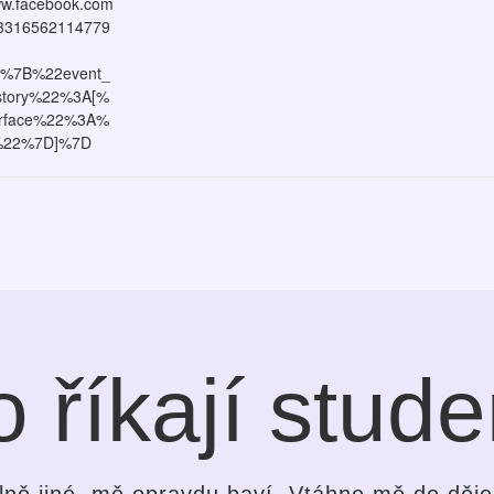
ww.facebook.com
73316562114779
=%7B%22event_
istory%22%3A[%
rface%22%3A%
%22%7D]%7D
 říkají stude