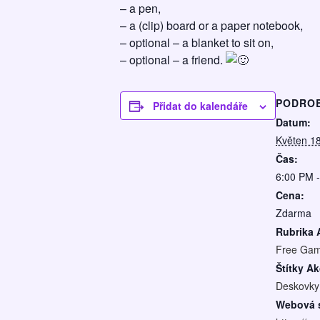
– a pen,
– a (clip) board or a paper notebook,
– optional – a blanket to sit on,
– optional – a friend.
PODRO
Přidat do kalendáře
Datum:
Květen 1
Čas:
6:00 PM 
Cena:
Zdarma
Rubrika 
Free Gam
Štítky Ak
Deskovky
Webová s