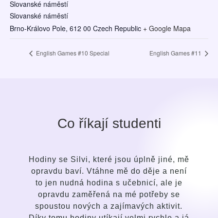
Slovanské náměstí
Slovanské náměstí
Brno-Královo Pole
,
612 00
Czech Republic
+ Google Mapa
English Games #10 Special
English Games #11
Co říkají studenti
jsou úplně jiné, mě
Po krátké době jsem pochopila
mě do děje a není
přístupu průvodce i ve způs
 učebnicí, ale je
oproti svým dřívějším snahám
a mé potřeby se
se naučit anglický jazyk. Silvi
jímavých aktivit.
jemná, laskavá, intuitivní 
í velmi rychle a já
talentem vycítit potřeby stu