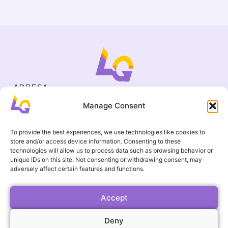
ADRESA
Cejl 40/107, Brno
Manage Consent
Halasovo náměstí 4, Brno
IČO
19695136
To provide the best experiences, we use technologies like cookies to
KONTAKT
store and/or access device information. Consenting to these
+420 737 964 783
technologies will allow us to process data such as browsing behavior or
unique IDs on this site. Not consenting or withdrawing consent, may
englishgamesbrno@gmail.com
adversely affect certain features and functions.
Všeobecní ochodní podmínky
UŽITEČNÉ ODKAZY
Časté otázky
Accept
Galerie
Deny
Události