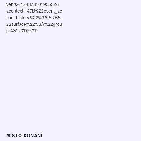
vents/612437810195552/?
acontext=%7B%22event_ac
tion_history%22%3A[%7B%
22surface%22%3A%22grou
p%22%7D]%7D
MÍSTO KONÁNÍ