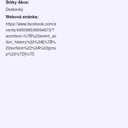
Štítky Akce:
Deskovky
Webová stránka:
https://www.facebook.com/e
vents/495098539094973/?
acontext=%7B%22event_ac
tion_history%22%3A[%7B%
22surface%22%3A%22grou
p%22%7D]%7D