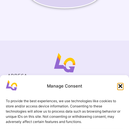
ADRESA
Cejl 40/107, Brno
Manage Consent
Halasovo náměstí 4, Brno
IČO
19695136
To provide the best experiences, we use technologies like cookies to
KONTAKT
store and/or access device information. Consenting to these
+420 737 964 783
technologies will allow us to process data such as browsing behavior or
unique IDs on this site. Not consenting or withdrawing consent, may
englishgamesbrno@gmail.com
adversely affect certain features and functions.
Všeobecní ochodní podmínky