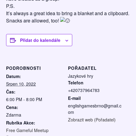
P.S.
It’s always a great idea to bring a blanket and a clipboard.
Snacks are allowed, too!
Přidat do kalendáře
PODROBNOSTI
POŘADATEL
Jazykové hry
Datum:
Telefon
Srpen 10, 2022
+420737964783
Čas:
E-mail
6:00 PM - 8:00 PM
englishgamesbrno@gmail.c
Cena:
om
Zdarma
Zobrazit web (Pořadatel)
Rubrika Akce:
Free Gameful Meetup