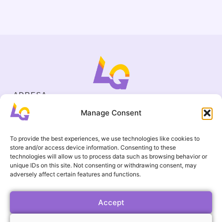
ADRESA
Cejl 40/107, Brno
Manage Consent
Halasovo náměstí 4, Brno
IČO
19695136
To provide the best experiences, we use technologies like cookies to
KONTAKT
store and/or access device information. Consenting to these
+420 737 964 783
technologies will allow us to process data such as browsing behavior or
unique IDs on this site. Not consenting or withdrawing consent, may
englishgamesbrno@gmail.com
adversely affect certain features and functions.
Všeobecní ochodní podmínky
UŽITEČNÉ ODKAZY
Časté otázky
Accept
Galerie