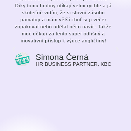
 já
talentem vycítit potřeby studenta a
přizpůsobit tomu vedení lekcí. Baví mne
r
způsob komunikace, pestrost lekcí, a
kže
fungující zdatnost ve mě vyvolat zájem a
nadšení se zlepšovat. Nejedná se o
!
klasickou výuku jazyka, ale silnou a
inspirativní snahu ze strany mentorky,
aby si student zvolil pro sebe nejvíc
vyhovující cestu svého progresu v jazyce.
KBC
Způsob výuky považuji za velmi
motivující, pokrok na sobě cítím s každým
dalším týdnem našeho setkávání. Dříve
jsem vnímala učení jazyka spíše jako
povinnost, potřebu, učit se jazyk pro svoji
práci. Nyní je to čas, na který se těším.
Sylvie Bolwerk
CEO, NOBBY CONSULTING