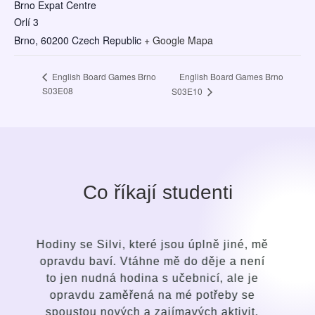
Brno Expat Centre
Orlí 3
Brno
,
60200
Czech Republic
+ Google Mapa
English Board Games Brno
English Board Games Brno
S03E08
S03E10
Co říkají studenti
 mě
Po krátké době jsem pochopila rozdíl v
ení
přístupu průvodce i ve způsobu výuky
je
oproti svým dřívějším snahám a pokusům
e
se naučit anglický jazyk. Silvi je bystrá,
t.
jemná, laskavá, intuitivní osoba s