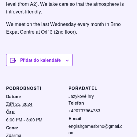
level (from A2). We take care so that the atmosphere is
introvert-friendly.
We meet on the last Wednesday every month in Brno
Expat Centre at Orlí 3 (2nd floor).
Přidat do kalendáře
PODROBNOSTI
POŘADATEL
Jazykové hry
Datum:
Telefon
Září 25, 2024
+420737964783
Čas:
E-mail
6:00 PM - 8:00 PM
englishgamesbrno@gmail.c
Cena:
om
Zdarma