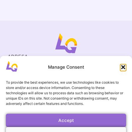
ADRESA
Cejl 40/107, Brno
Manage Consent
Halasovo náměstí 4, Brno
IČO
19695136
To provide the best experiences, we use technologies like cookies to
KONTAKT
store and/or access device information. Consenting to these
+420 737 964 783
technologies will allow us to process data such as browsing behavior or
unique IDs on this site. Not consenting or withdrawing consent, may
englishgamesbrno@gmail.com
adversely affect certain features and functions.
Všeobecní ochodní podmínky
UŽITEČNÉ ODKAZY
Časté otázky
Accept
Galerie