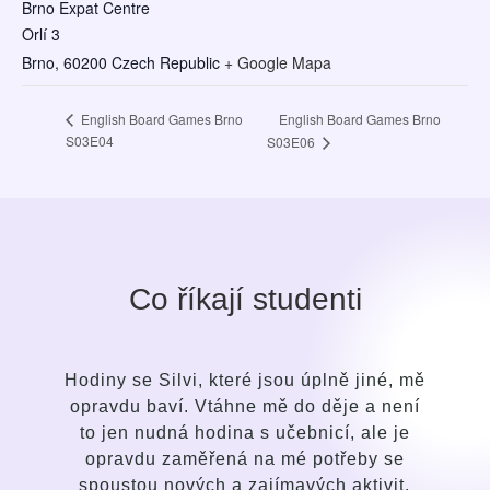
Brno Expat Centre
Orlí 3
Brno
,
60200
Czech Republic
+ Google Mapa
English Board Games Brno
English Board Games Brno
S03E04
S03E06
Co říkají studenti
, mě
Po krátké době jsem pochopila rozdíl v
ení
přístupu průvodce i ve způsobu výuky
je
oproti svým dřívějším snahám a pokusům
e
se naučit anglický jazyk. Silvi je bystrá,
t.
jemná, laskavá, intuitivní osoba s