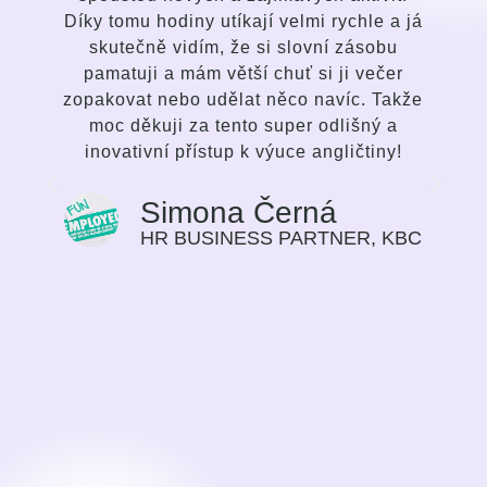
a já
talentem vycítit potřeby studenta a
u
přizpůsobit tomu vedení lekcí. Baví mne
er
způsob komunikace, pestrost lekcí, a
akže
fungující zdatnost ve mě vyvolat zájem a
a
nadšení se zlepšovat. Nejedná se o
y!
klasickou výuku jazyka, ale silnou a
inspirativní snahu ze strany mentorky,
aby si student zvolil pro sebe nejvíc
vyhovující cestu svého progresu v jazyce.
KBC
Způsob výuky považuji za velmi
motivující, pokrok na sobě cítím s každým
dalším týdnem našeho setkávání. Dříve
jsem vnímala učení jazyka spíše jako
povinnost, potřebu, učit se jazyk pro svoji
práci. Nyní je to čas, na který se těším.
Sylvie Bolwerk
CEO, NOBBY CONSULTING