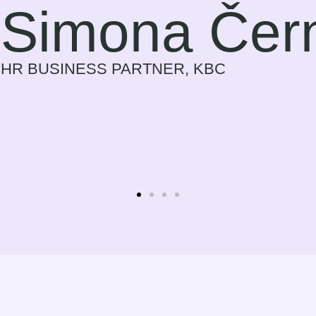
 motivující, pokrok na sobě cítím s každým 
 spíše jako povinnost, potřebu, učit se jazyk 
na který se těším.
Sylvie Bolwe
CEO, NOBBY CONSULTING