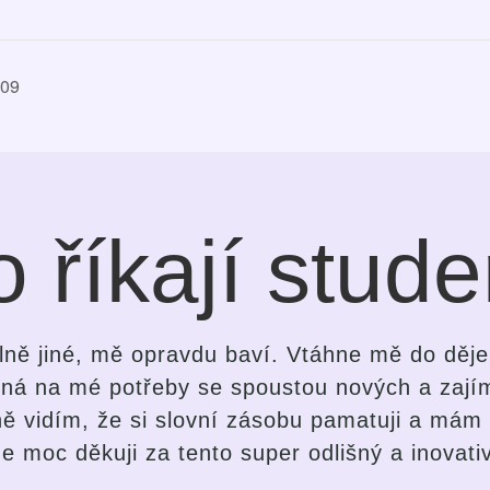
E09
 říkají stude
ozdíl v přístupu průvodce i ve způsobu výuk
k. Silvi je bystrá, jemná, laskavá, intuitivní 
dení lekcí. Baví mne způsob komunikace, pestr
se zlepšovat. Nejedná se o klasickou výuku ja
 si student zvolil pro sebe nejvíc vyhovující 