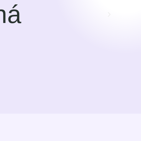
dalším týdnem našeho setkávání.
pro svoji práci. Nyní je to čas,
rk