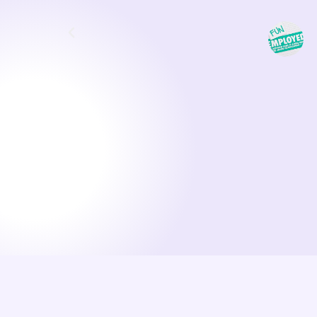
Způsob výuky považuji za velmi
Dříve jsem vnímala učení jazyka