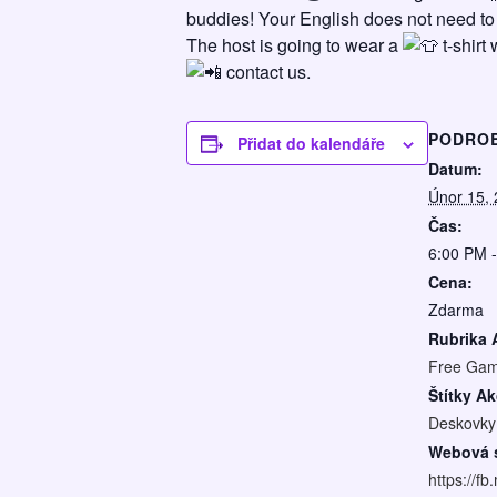
buddies! Your English does not need to 
The host is going to wear a
t-shirt
contact us.
PODRO
Přidat do kalendáře
Datum:
Únor 15,
Čas:
6:00 PM 
Cena:
Zdarma
Rubrika 
Free Gam
Štítky Ak
Deskovky
Webová s
https://