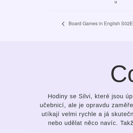
u
Board Games in English S02
Co
dina s
Po krátké době jsem pochopila r
u hodiny
pokusům se naučit anglický jazy
opakovat
studenta a přizpůsobit tomu ve
tiny!
ve mě vyvolat zájem a nadšení 
snahu ze strany mentorky, aby