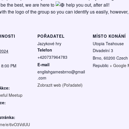
be the best, we are here to
help you out, after all!
 with the logo of the group so you can identify us easily, however,
BNOSTI
POŘADATEL
MÍSTO KONÁNÍ
Jazykové hry
Utopia Teahouse
Telefon
Divadelní 3
 2024
+420737964783
Brno
,
60200
Czech
E-mail
Republic
+ Google
- 8:00 PM
englishgamesbrno@gmail
.com
Zobrazit web (Pořadatel)
Akce:
eful Meetup
ce:
tránka:
fb.me/e/6vO3VdUU