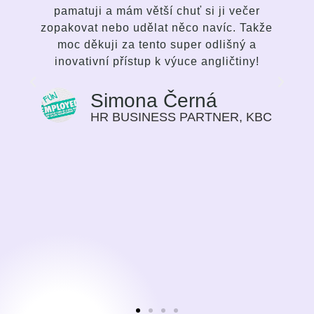
pamatuji a mám větší chuť si ji večer
způso
zopakovat nebo udělat něco navíc. Takže
fungují
moc děkuji za tento super odlišný a
nadše
inovativní přístup k výuce angličtiny!
klasi
inspir
aby s
Simona Černá
vyhovují
HR BUSINESS PARTNER, KBC
Způ
motivují
dalším
jsem 
povinnos
práci. 