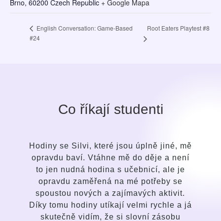
Brno
,
60200
Czech Republic
+ Google Mapa
Root Eaters Playtest #8
English Conversation: Game-Based
#24
Co říkají studenti
Hodiny se Silvi, které jsou úplně jiné, mě
Po krá
opravdu baví. Vtáhne mě do děje a není
příst
to jen nudná hodina s učebnicí, ale je
oproti 
opravdu zaměřená na mé potřeby se
se nauč
spoustou nových a zajímavých aktivit.
jemn
Díky tomu hodiny utíkají velmi rychle a já
tale
skutečně vidím, že si slovní zásobu
přizpůs