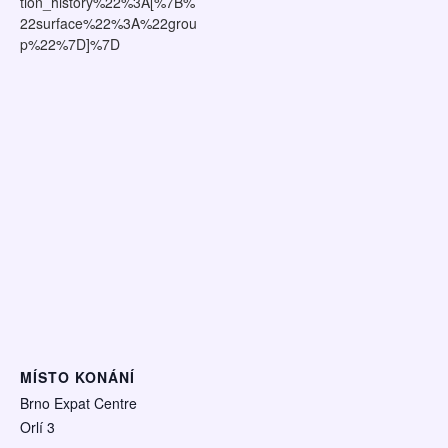
tion_history%22%3A[%7B%
22surface%22%3A%22grou
p%22%7D]%7D
MÍSTO KONÁNÍ
Brno Expat Centre
Orlí 3