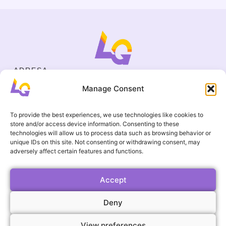
ADRESA
Cejl 40/107, Brno
Manage Consent
Halasovo náměstí 4, Brno
IČO
19695136
To provide the best experiences, we use technologies like cookies to
KONTAKT
store and/or access device information. Consenting to these
+420 737 964 783
technologies will allow us to process data such as browsing behavior or
unique IDs on this site. Not consenting or withdrawing consent, may
englishgamesbrno@gmail.com
adversely affect certain features and functions.
Všeobecní ochodní podmínky
UŽITEČNÉ ODKAZY
Časté otázky
Accept
Galerie
Deny
Události
View preferences