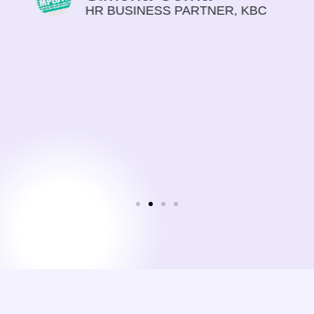
vyhovující cestu svého progresu v jazyce.
C
Způsob výuky považuji za velmi
motivující, pokrok na sobě cítím s každým
dalším týdnem našeho setkávání. Dříve
jsem vnímala učení jazyka spíše jako
povinnost, potřebu, učit se jazyk pro svoji
práci. Nyní je to čas, na který se těším.
Sylvie Bolwerk
CEO, NOBBY CONSULTING