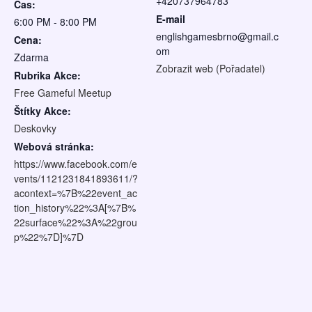
+420737964783
Čas:
E-mail
6:00 PM - 8:00 PM
englishgamesbrno@gmail.c
Cena:
om
Zdarma
Zobrazit web (Pořadatel)
Rubrika Akce:
Free Gameful Meetup
Štítky Akce:
Deskovky
Webová stránka:
https://www.facebook.com/e
vents/1121231841893611/?
acontext=%7B%22event_ac
tion_history%22%3A[%7B%
22surface%22%3A%22grou
p%22%7D]%7D