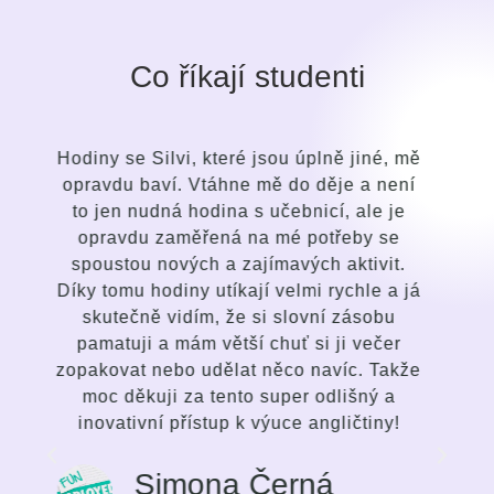
Co říkají studenti
mě
Po krátké době jsem pochopila rozdíl v
í
přístupu průvodce i ve způsobu výuky
oproti svým dřívějším snahám a pokusům
se naučit anglický jazyk. Silvi je bystrá,
jemná, laskavá, intuitivní osoba s
já
talentem vycítit potřeby studenta a
přizpůsobit tomu vedení lekcí. Baví mne
způsob komunikace, pestrost lekcí, a
že
fungující zdatnost ve mě vyvolat zájem a
nadšení se zlepšovat. Nejedná se o
klasickou výuku jazyka, ale silnou a
inspirativní snahu ze strany mentorky,
aby si student zvolil pro sebe nejvíc