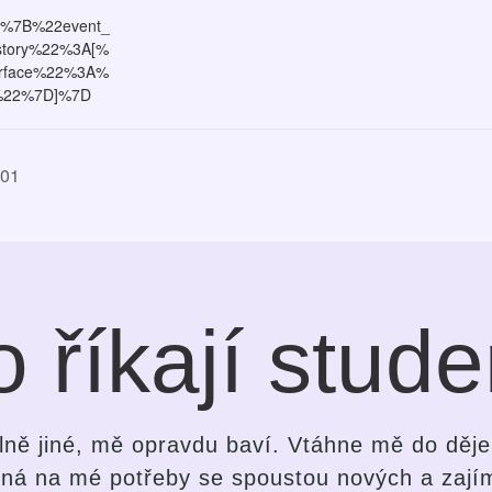
=%7B%22event_
istory%22%3A[%
rface%22%3A%
%22%7D]%7D
E01
 říkají stude
ozdíl v přístupu průvodce i ve způsobu výuk
k. Silvi je bystrá, jemná, laskavá, intuitivní 