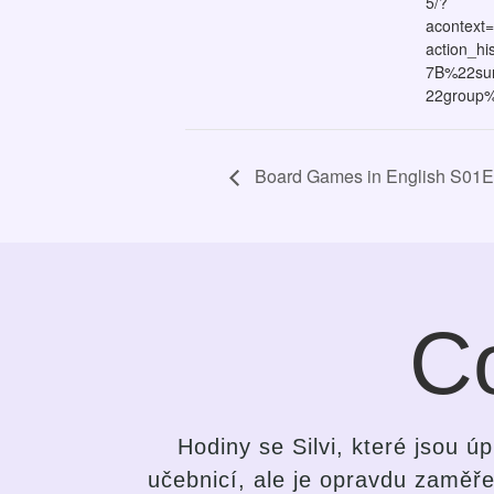
5/?
acontext
action_h
7B%22su
22group
Board Games in English S01
Co
dina s
Po krátké době jsem pochopila r
u hodiny
pokusům se naučit anglický jazy