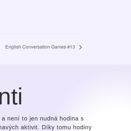
English Conversation Games #13
nti
y oproti svým dřívějším snahám a
Velmi m
osoba s talentem vycítit potřeby
učebni