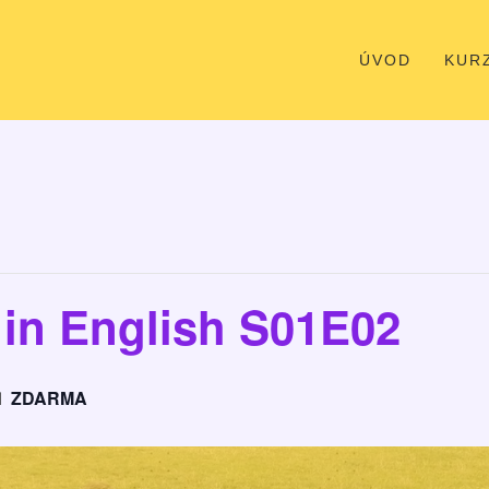
ÚVOD
KUR
in English S01E02
ZDARMA
M