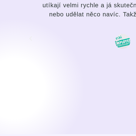
opakovat
studenta a přizpůsobit tomu ve
tiny!
ve mě vyvolat zájem a nadšení 
snahu ze strany mentorky, aby
Způsob výuky považuji za velmi
Dříve jsem vnímala učení jazyka