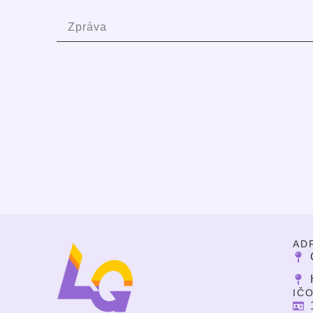
AD
IČ