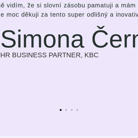
dení lekcí. Baví mne způsob komunikace, pestr
se zlepšovat. Nejedná se o klasickou výuku ja
 si student zvolil pro sebe nejvíc vyhovující 
 motivující, pokrok na sobě cítím s každým 
 spíše jako povinnost, potřebu, učit se jazyk 
na který se těším.
Sylvie Bolwe
CEO, NOBBY CONSULTING