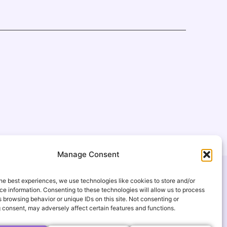
Manage Consent
UŽITEČNÉ ODKAZY
he best experiences, we use technologies like cookies to store and/or
Časté otázky
e information. Consenting to these technologies will allow us to process
 browsing behavior or unique IDs on this site. Not consenting or
gmail.com
Galerie
 consent, may adversely affect certain features and functions.
podmínky
Události