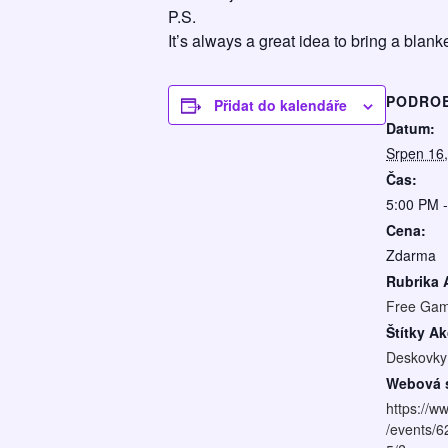
P.S.
It’s always a great idea to bring a blanke
PODRO
Přidat do kalendáře
Datum:
Srpen 16
Čas:
5:00 PM 
Cena:
Zdarma
Rubrika 
Free Gam
Štítky Ak
Deskovky
Webová s
https://w
/events/