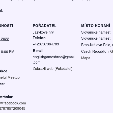
t.
BNOSTI
POŘADATEL
MÍSTO KONÁNÍ
Jazykové hry
Slovanské náměstí
Telefon
Slovanské náměstí
, 2022
+420737964783
Brno-Královo Pole
,
E-mail
Czech Republic
+ G
- 8:00 PM
englishgamesbrno@gmail
Mapa
.com
Zobrazit web (Pořadatel)
Akce:
eful Meetup
ce:
tránka:
ww.facebook.com
62787857209045