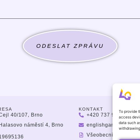
ODESLAT ZPRÁVU
RESA
KONTAKT
To provide t
Cejl 40/107, Brno
+420 737 964 783
access devic
data such as
Halasovo náměstí 4, Brno
englishgamesbrno@
withdrawing
O
Všeobecní ochodní 
19695136